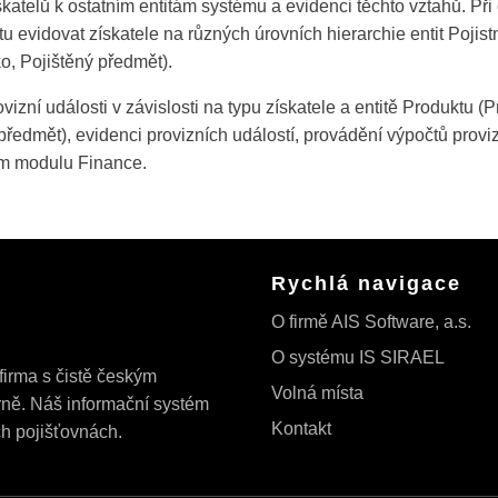
ískatelů k ostatním entitám systému a evidenci těchto vztahů. Při
u evidovat získatele na různých úrovních hierarchie entit Pojis
ko, Pojištěný předmět).
izní události v závislosti na typu získatele a entitě Produktu (Pr
ný předmět), evidenci provizních událostí, provádění výpočtů prov
vím modulu Finance.
Rychlá navigace
O firmě AIS Software, a.s.
O systému IS SIRAEL
firma s čistě českým
Volná místa
rně. Náš informační systém
Kontakt
ch pojišťovnách.