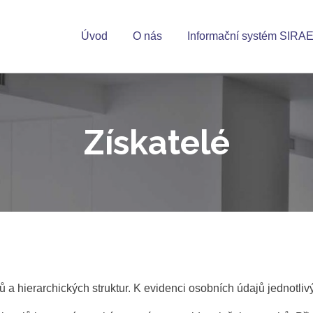
Úvod
O nás
Informační systém SIRA
Získatelé
ypů a hierarchických struktur. K evidenci osobních údajů jednotli