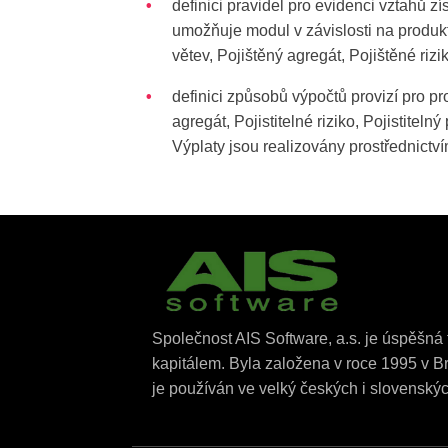
definici pravidel pro evidenci vztahů z
umožňuje modul v závislosti na produkt
větev, Pojištěný agregát, Pojištěné rizi
definici způsobů výpočtů provizí pro prov
agregát, Pojistitelné riziko, Pojistitel
Výplaty jsou realizovány prostřednict
Společnost AIS Software, a.s. je úspěšná 
kapitálem. Byla založena v roce 1995 v B
je používán ve velký českých i slovenský