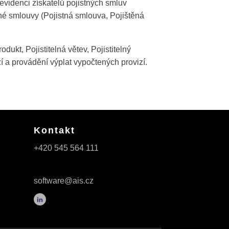
 evidenci získatelů pojistných smluv
tné smlouvy (Pojistná smlouva, Pojištěná
odukt, Pojistitelná větev, Pojistitelný
izí a provádění výplat vypočtených provizí.
Kontakt
+420 545 564 111
software@ais.cz